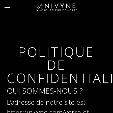
Skip
to
main
content
POLITIQUE
DE
CONFIDENTIAL
QUI SOMMES-NOUS ?
L’adresse de notre site est :
https://nivyne.com/verre-et-